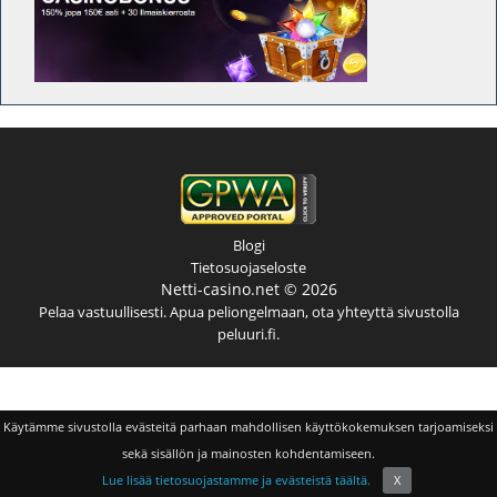
Blogi
Tietosuojaseloste
Netti-casino.net © 2026
Pelaa vastuullisesti. Apua peliongelmaan, ota yhteyttä sivustolla
peluuri.fi.
Käytämme sivustolla evästeitä parhaan mahdollisen käyttökokemuksen tarjoamiseksi
sekä sisällön ja mainosten kohdentamiseen.
Lue lisää tietosuojastamme ja evästeistä täältä.
X