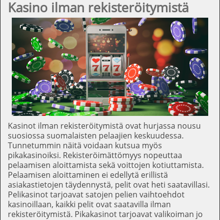
Kasino ilman rekisteröitymistä
Kasinot ilman rekisteröitymistä ovat hurjassa nousu
suosiossa suomalaisten pelaajien keskuudessa.
Tunnetummin näitä voidaan kutsua myös
pikakasinoiksi. Rekisteröimättömyys nopeuttaa
pelaamisen aloittamista sekä voittojen kotiuttamista.
Pelaamisen aloittaminen ei edellytä erillistä
asiakastietojen täydennystä, pelit ovat heti saatavillasi.
Pelikasinot tarjoavat satojen pelien vaihtoehdot
kasinoillaan, kaikki pelit ovat saatavilla ilman
rekisteröitymistä. Pikakasinot tarjoavat valikoiman jo