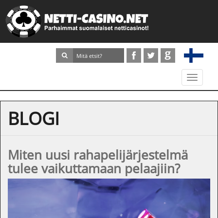
Toggle
navigati
BLOGI
Miten uusi rahapelijärjestelmä
tulee vaikuttamaan pelaajiin?