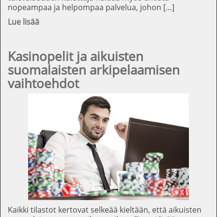
nopeampaa ja helpompaa palvelua, johon […]
Lue lisää
Kasinopelit ja aikuisten
suomalaisten arkipelaamisen
vaihtoehdot
Kaikki tilastot kertovat selkeää kieltään, että aikuisten