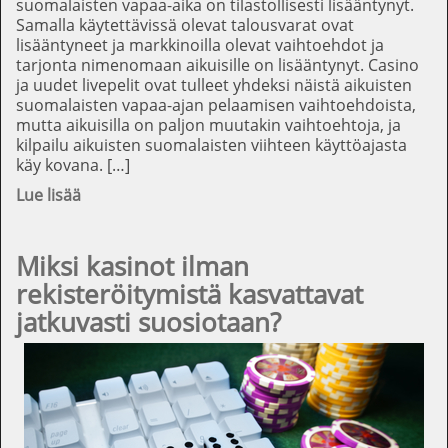
suomalaisten vapaa-aika on tilastollisesti lisääntynyt.
Samalla käytettävissä olevat talousvarat ovat
lisääntyneet ja markkinoilla olevat vaihtoehdot ja
tarjonta nimenomaan aikuisille on lisääntynyt. Casino
ja uudet livepelit ovat tulleet yhdeksi näistä aikuisten
suomalaisten vapaa-ajan pelaamisen vaihtoehdoista,
mutta aikuisilla on paljon muutakin vaihtoehtoja, ja
kilpailu aikuisten suomalaisten viihteen käyttöajasta
käy kovana. […]
Lue lisää
Miksi kasinot ilman
rekisteröitymistä kasvattavat
jatkuvasti suosiotaan?