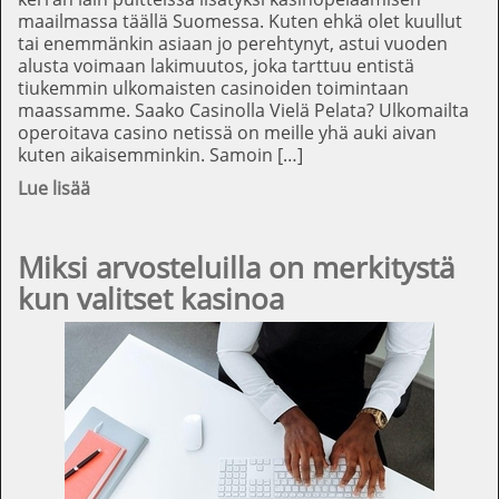
maailmassa täällä Suomessa. Kuten ehkä olet kuullut
tai enemmänkin asiaan jo perehtynyt, astui vuoden
alusta voimaan lakimuutos, joka tarttuu entistä
tiukemmin ulkomaisten casinoiden toimintaan
maassamme. Saako Casinolla Vielä Pelata? Ulkomailta
operoitava casino netissä on meille yhä auki aivan
kuten aikaisemminkin. Samoin […]
Lue lisää
Miksi arvosteluilla on merkitystä
kun valitset kasinoa