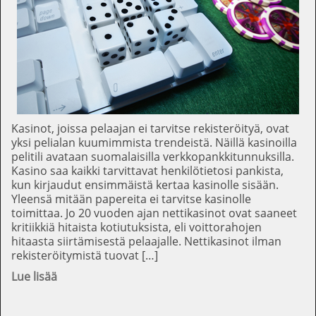
Kasinot, joissa pelaajan ei tarvitse rekisteröityä, ovat
yksi pelialan kuumimmista trendeistä. Näillä kasinoilla
pelitili avataan suomalaisilla verkkopankkitunnuksilla.
Kasino saa kaikki tarvittavat henkilötietosi pankista,
kun kirjaudut ensimmäistä kertaa kasinolle sisään.
Yleensä mitään papereita ei tarvitse kasinolle
toimittaa. Jo 20 vuoden ajan nettikasinot ovat saaneet
kritiikkiä hitaista kotiutuksista, eli voittorahojen
hitaasta siirtämisestä pelaajalle. Nettikasinot ilman
rekisteröitymistä tuovat […]
Lue lisää