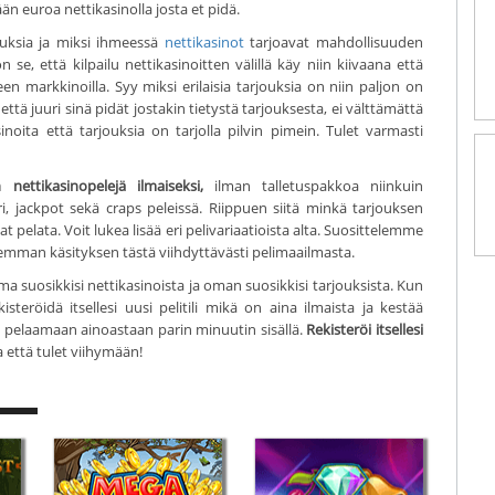
kään euroa nettikasinolla josta et pidä.
ouksia ja miksi ihmeessä
nettikasinot
tarjoavat mahdollisuuden
se, että kilpailu nettikasinoitten välillä käy niin kiivaana että
en markkinoilla. Syy miksi erilaisia tarjouksia on niin paljon on
että juuri sinä pidät jostakin tietystä tarjouksesta, ei välttämättä
sinoita että tarjouksia on tarjolla pilvin pimein. Tulet varmasti
nettikasinopelejä ilmaiseksi,
ilman talletuspakkoa niinkuin
i, jackpot sekä craps peleissä. Riippuen siitä minkä tarjouksen
pelata. Voit lukea lisää eri pelivariaatioista alta. Suosittelemme
aremman käsityksen tästä viihdyttävästi pelimaailmasta.
a suosikkisi nettikasinoista ja oman suosikkisi tarjouksista. Kun
steröidä itsellesi uusi pelitili mikä on aina ilmaista ja kestää
s pelaamaan ainoastaan parin minuutin sisällä.
Rekisteröi itsellesi
että tulet viihymään!