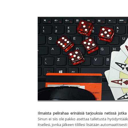
Ilmaista pelirahaa erinäisiä tarjouksia netissä jotka
Sinun ei siis ole pakko asettaa talletusta hyödyntääk
itsellesi, jonka jälkeen tilillesi lisätään automaattise