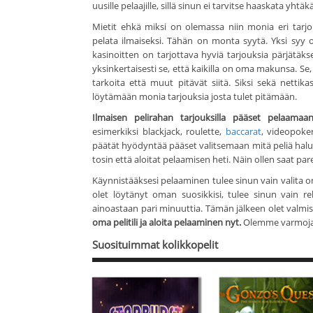
uusille pelaajille, sillä sinun ei tarvitse haaskata yhtä
Mietit ehkä miksi on olemassa niin monia eri tarj
pelata ilmaiseksi. Tähän on monta syytä. Yksi syy on 
kasinoitten on tarjottava hyviä tarjouksia pärjätäkse
yksinkertaisesti se, että kaikilla on oma makunsa. Se, 
tarkoita että muut pitävät siitä. Siksi sekä nettika
löytämään monia tarjouksia josta tulet pitämään.
Ilmaisen pelirahan tarjouksilla pääset pelaamaan 
esimerkiksi blackjack, roulette,
baccarat
, videopoker
päätät hyödyntää pääset valitsemaan mitä peliä haluat 
tosin että aloitat pelaamisen heti. Näin ollen saat p
Käynnistääksesi pelaaminen tulee sinun vain valita om
olet löytänyt oman suosikkisi, tulee sinun vain reki
ainoastaan pari minuuttia. Tämän jälkeen olet valmi
oma pelitili ja aloita pelaaminen nyt.
Olemme varmoja 
Suosituimmat kolikkopelit