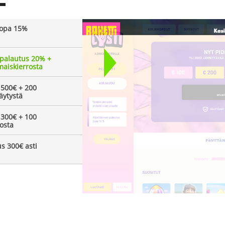
 jopa 15%
spalautus 20% +
maiskierrosta
 500€ + 200
äytystä
 300€ + 100
rosta
s 300€ asti