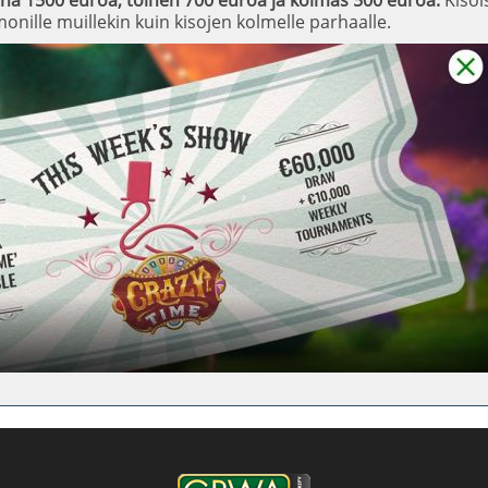
aina 1500 euroa, toinen 700 euroa ja kolmas 500 euroa.
Kisoi
monille muillekin kuin kisojen kolmelle parhaalle.