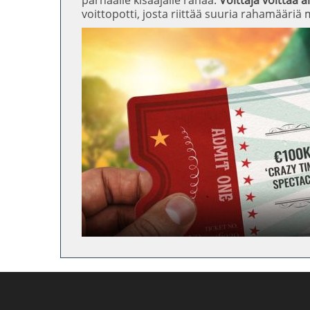
parhaalle kisaajalle rahaa.
Voittaja voittaa 
voittopotti, josta riittää suuria rahamääriä 