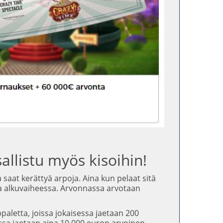
allistu myös kisoihin!
saat kerättyä arpoja. Aina kun pelaat sitä
a alkuvaiheessa. Arvonnassa arvotaan
ppaletta, joissa jokaisessa jaetaan 200