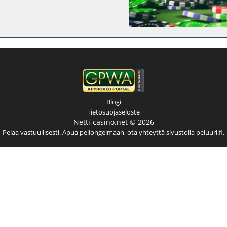
Blogi
Tietosuojaseloste
Netti-casino.net © 2026
Pelaa vastuullisesti. Apua peliongelmaan, ota yhteyttä sivustolla
peluuri.fi.