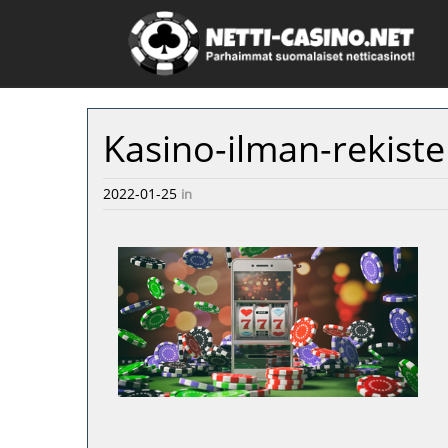
Kasino-ilman-rekiste
2022-01-25
in