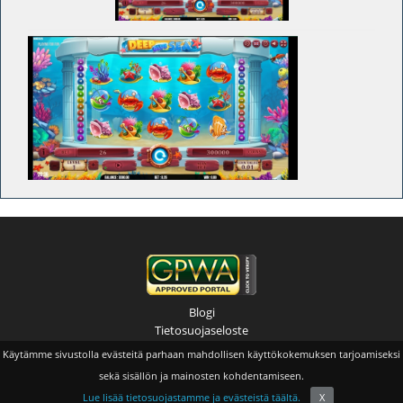
Blogi
Tietosuojaseloste
Netti-casino.net © 2026
Käytämme sivustolla evästeitä parhaan mahdollisen käyttökokemuksen tarjoamiseksi
Pelaa vastuullisesti. Apua peliongelmaan, ota yhteyttä sivustolla
sekä sisällön ja mainosten kohdentamiseen.
peluuri.fi.
Lue lisää tietosuojastamme ja evästeistä täältä.
X