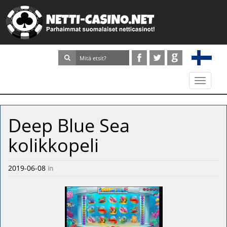
Toggle
navigati
Deep Blue Sea
kolikkopeli
2019-06-08
in